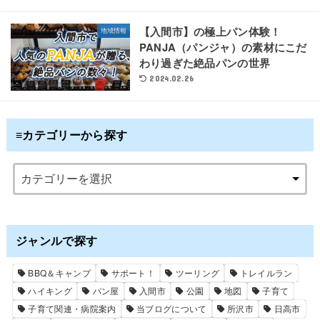
【入間市】の極上パン体験！
地域情報
PANJA（パンジャ）の素材にこだ
わり過ぎた絶品パンの世界
2024.02.26
≡カテゴリーから探す
ジャンルで探す
BBQ＆キャンプ
サポート！
ツーリング
トレイルラン
ハイキング
パン屋
入間市
公園
地図
子育て
子育て関連・病院案内
当ブログについて
所沢市
日高市