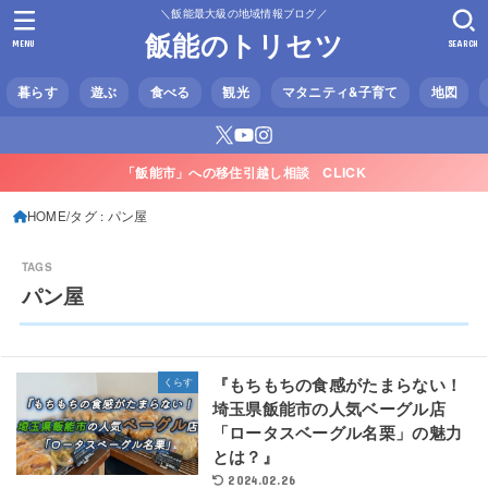
＼飯能最大級の地域情報ブログ／
飯能のトリセツ
MENU
SEARCH
暮らす
遊ぶ
食べる
観光
マタニティ&子育て
地図
「飯能市」への移住引越し相談 CLICK
HOME
タグ : パン屋
パン屋
『もちもちの食感がたまらない！
くらす
埼玉県飯能市の人気ベーグル店
「ロータスベーグル名栗」の魅力
とは？』
2024.02.26