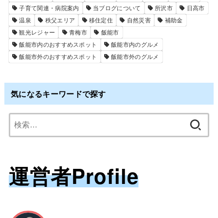
子育て関連・病院案内
当ブログについて
所沢市
日高市
温泉
秩父エリア
移住定住
自然災害
補助金
観光レジャー
青梅市
飯能市
飯能市内のおすすめスポット
飯能市内のグルメ
飯能市外のおすすめスポット
飯能市外のグルメ
気になるキーワードで探す
検
索:
運営者Profile