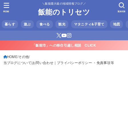
＼飯能最大級の地域情報ブログ／
飯能のトリセツ
MENU
SEARCH
暮らす
遊ぶ
食べる
観光
マタニティ&子育て
地図
「飯能市」への移住引越し相談 CLICK
HOME
その他
当ブログについて|お問い合わせ｜プライバシーポリシー ・免責事項等