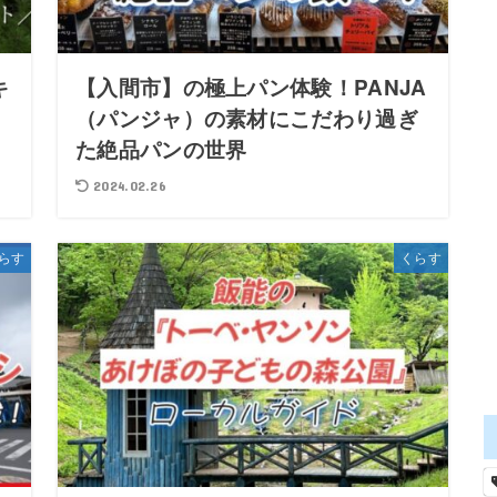
キ
【入間市】の極上パン体験！PANJA
イ
（パンジャ）の素材にこだわり過ぎ
た絶品パンの世界
2024.02.26
らす
くらす