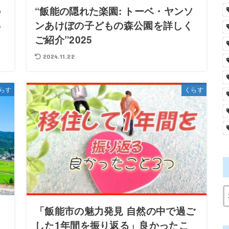
の
“飯能の隠れた楽園: トーベ・ヤンソ
得
ンあけぼの子どもの森公園を詳しく
ご紹介”2025
2024.11.22
らす
くらす
と
「飯能市の魅力発見 自然の中で過ご
した1年間を振り返る」良かったこ