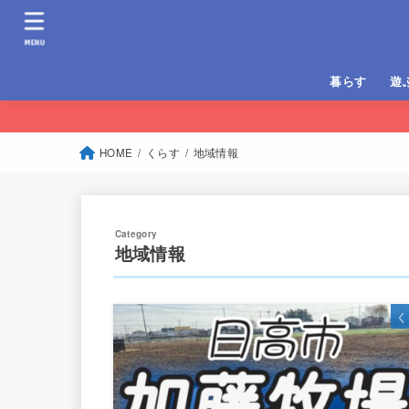
MENU
暮らす
遊
移住定住
子育て
病院案内
BB
ドラ
山登
トレ
釣り
HOME
くらす
地域情報
地域情報
く