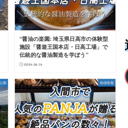
と
“醤油の楽園: 埼玉県日高市の体験型
ト
施設「醤遊王国本店・日高工場」で
」
伝統的な醤油製造を学ぼう”
2024.06.16
公園
地域情報