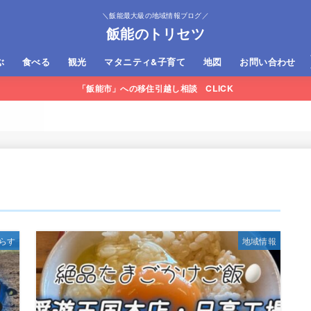
＼飯能最大級の地域情報ブログ／
飯能のトリセツ
ぶ
食べる
観光
マタニティ&子育て
地図
お問い合わせ
「飯能市」への移住引越し相談 CLICK
Q・CAMP・river遊び
イブ・ツーリング
り・ハイキング
イルラン・マウンテンバイク
飯能市内
飯能市外
宿泊施設
日帰り温泉
Moominvalley Park
トーベ・ヤンソンあけぼの子ども
メッツァビレッジ
名栗湖
神社＆寺
の森公園
らす
地域情報