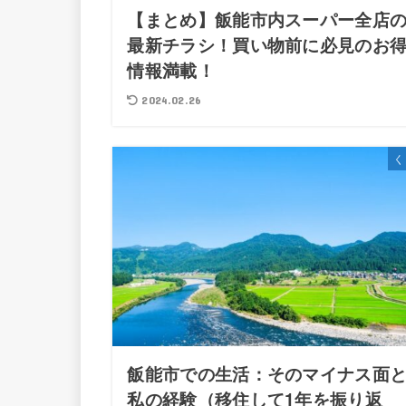
【まとめ】飯能市内スーパー全店
最新チラシ！買い物前に必見のお
情報満載！
2024.02.26
く
飯能市での生活：そのマイナス面
私の経験（移住して1年を振り返