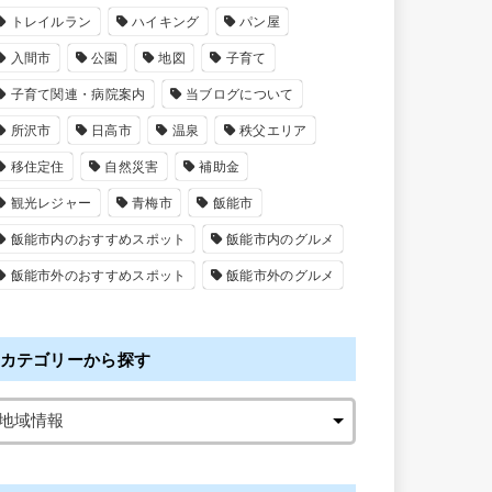
トレイルラン
ハイキング
パン屋
入間市
公園
地図
子育て
子育て関連・病院案内
当ブログについて
所沢市
日高市
温泉
秩父エリア
移住定住
自然災害
補助金
観光レジャー
青梅市
飯能市
飯能市内のおすすめスポット
飯能市内のグルメ
飯能市外のおすすめスポット
飯能市外のグルメ
カテゴリーから探す