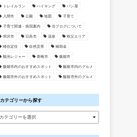
トレイルラン
ハイキング
パン屋
入間市
公園
地図
子育て
子育て関連・病院案内
当ブログについて
所沢市
日高市
温泉
秩父エリア
移住定住
自然災害
補助金
観光レジャー
青梅市
飯能市
飯能市内のおすすめスポット
飯能市内のグルメ
飯能市外のおすすめスポット
飯能市外のグルメ
カテゴリーから探す