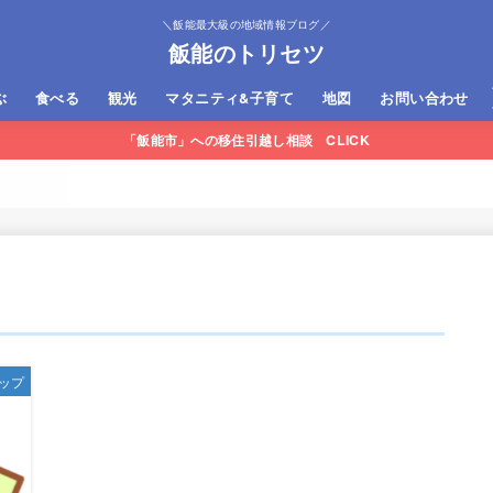
＼飯能最大級の地域情報ブログ／
飯能のトリセツ
ぶ
食べる
観光
マタニティ&子育て
地図
お問い合わせ
「飯能市」への移住引越し相談 CLICK
Q・CAMP・river遊び
イブ・ツーリング
り・ハイキング
イルラン・マウンテンバイク
飯能市内
飯能市外
宿泊施設
日帰り温泉
Moominvalley Park
トーベ・ヤンソンあけぼの子ども
メッツァビレッジ
名栗湖
神社＆寺
の森公園
ップ