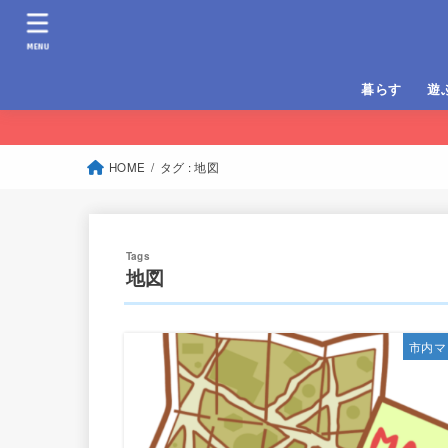
MENU
暮らす
遊
移住定住
子育て
病院案内
BB
ドラ
山登
トレ
釣り
HOME
タグ : 地図
地図
市内マ